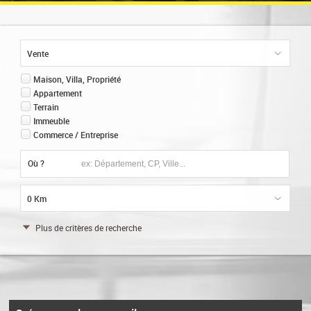
AIL
EZ VOTRE BIEN
Vente
ION
0
Maison, Villa, Propriété
Appartement
ENT
Terrain
Immeuble
RIÉTAIRE
Commerce / Entreprise
Où ?
0 Km
Plus de critères de recherche