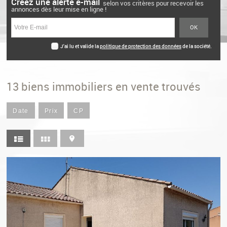
Créez une alerte e-mail
selon vos critères pour recevoir les
annonces dès leur mise en ligne !
J'ai lu et valide la
politique de protection des données
de la société.
*
13
biens immobiliers en vente trouvés
Date
Prix
CP