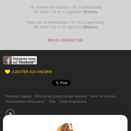
16, Avenue de Béziers
-
34 310
Montady
Tél.
04 67 26 41 57
(proche
Béziers
)
Place de la Révolution
-
34 310
Capestang
Tél.
04 67 93 31 01
(proche
Béziers
)
NOUS CONTACTER
AJOUTER AUX FAVORIS
Mentions Légales
Politique de protection des données
Gérer les cookies
Notre barème d'honoraires
Plan
Accès Propriétaire