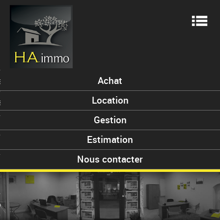
Me
Achat
ES
Location
S
Gestion
Estimation
ENT
Nous contacter
 VENDUS