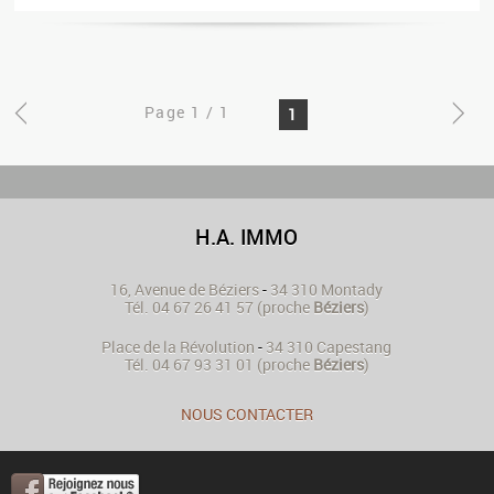
Page 1 / 1
1
H.A. IMMO
16, Avenue de Béziers
-
34 310
Montady
Tél.
04 67 26 41 57
(proche
Béziers
)
Place de la Révolution
-
34 310
Capestang
Tél.
04 67 93 31 01
(proche
Béziers
)
NOUS CONTACTER