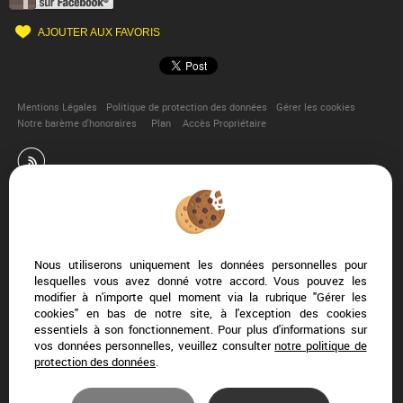
AJOUTER AUX FAVORIS
Mentions Légales
Politique de protection des données
Gérer les cookies
Notre barème d'honoraires
Plan
Accès Propriétaire
Afin de vous offrir un confort de lecture permanent, depuis
votre PC, votre tablette ou votre smartphone, notre site
Nous utiliserons uniquement les données personnelles pour
s’adapte automatiquement aux différents types d'écrans
lesquelles vous avez donné votre accord. Vous pouvez les
modifier à n'importe quel moment via la rubrique "Gérer les
cookies" en bas de notre site, à l'exception des cookies
essentiels à son fonctionnement. Pour plus d'informations sur
Logiciel transaction
vos données personnelles, veuillez consulter
notre politique de
Création site internet immobilier
protection des données
.
Référencement site immobilier