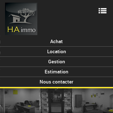
Me
Achat
ES
Location
S
Gestion
Estimation
ENT
Nous contacter
 VENDUS