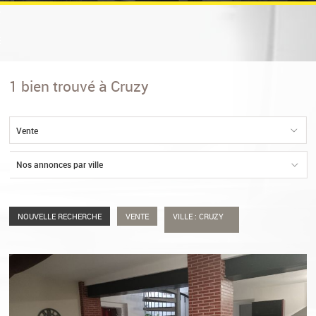
AIL
EZ VOTRE BIEN
ION
0
1
bien trouvé à Cruzy
ENT
RIÉTAIRE
Vente
Nos annonces par ville
NOUVELLE RECHERCHE
VENTE
VILLE : CRUZY