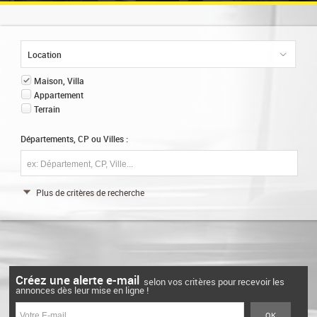
AIL
EZ VOTRE BIEN
Location
ION
0
Maison, Villa
Appartement
ENT
Terrain
RIÉTAIRE
Départements, CP ou Villes :
Plus de critères de recherche
Créez une alerte e-mail
selon vos critères pour recevoir les
annonces dès leur mise en ligne !