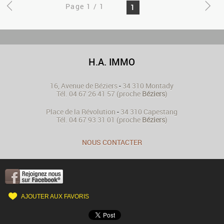
Page 1 / 1
1
H.A. IMMO
16, Avenue de Béziers
-
34 310
Montady
Tél.
04 67 26 41 57
(proche
Béziers
)
Place de la Révolution
-
34 310
Capestang
Tél.
04 67 93 31 01
(proche
Béziers
)
NOUS CONTACTER
AJOUTER AUX FAVORIS