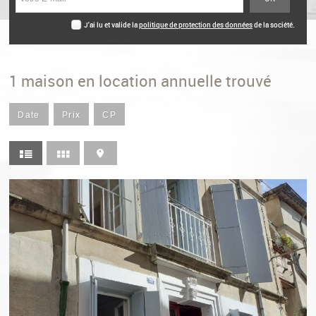
J'ai lu et valide la
politique de protection des données
de la société.
*
1
maison en location annuelle trouvé
Date
Prix
CP