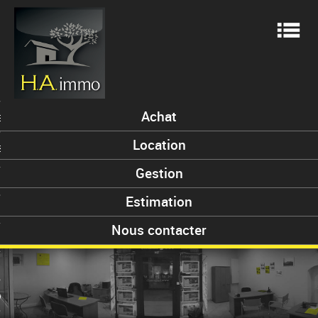
Me
Achat
ES
Location
S
Gestion
Estimation
ENT
Nous contacter
 VENDUS