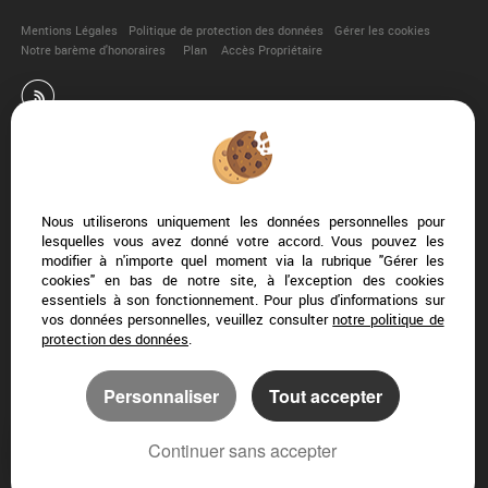
Mentions Légales
Politique de protection des données
Gérer les cookies
Notre barème d'honoraires
Plan
Accès Propriétaire
Afin de vous offrir un confort de lecture permanent, depuis
votre PC, votre tablette ou votre smartphone, notre site
Nous utiliserons uniquement les données personnelles pour
s’adapte automatiquement aux différents types d'écrans
lesquelles vous avez donné votre accord. Vous pouvez les
modifier à n'importe quel moment via la rubrique "Gérer les
cookies" en bas de notre site, à l'exception des cookies
essentiels à son fonctionnement. Pour plus d'informations sur
Logiciel transaction
vos données personnelles, veuillez consulter
notre politique de
Création site internet immobilier
protection des données
.
Référencement site immobilier
Personnaliser
Tout accepter
Montady (34310)
Capestang (34310)
Creissan (34370)
Beziers (34500)
Continuer sans accepter
Quarante (34310)
Cruzy (34310)
L'immobilier à Béziers
L’immobilier à Capestang