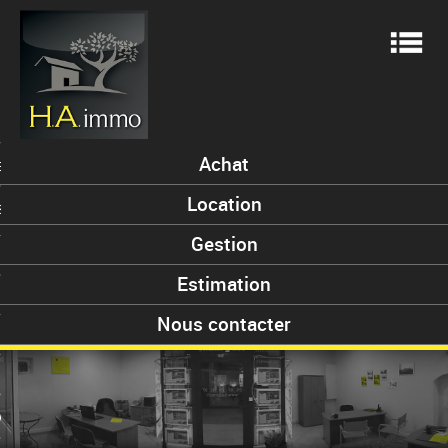
Me
Achat
ES
Location
S
Gestion
Estimation
ENT
Nous contacter
 VENDUS