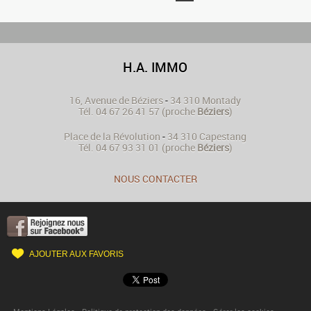
H.A. IMMO
16, Avenue de Béziers
-
34 310
Montady
Tél.
04 67 26 41 57
(proche
Béziers
)
Place de la Révolution
-
34 310
Capestang
Tél.
04 67 93 31 01
(proche
Béziers
)
NOUS CONTACTER
AJOUTER AUX FAVORIS